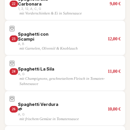
9,00
€
Carbonara
22
1, 2, 12, A, C, G
mit Vorderschinken & Ei in Sahnesauce
🤍
Spaghetti con
12,00
€
Scampi
23
A, B
mit Garnelen, Olivenöl & Knoblauch
🤍
Spaghetti La Sila
11,00
€
24
A, G
mit Champignons, geschnetzeltem Fleisch in Tomaten-
Sahnesauce
🤍
Spaghetti Verdura
10,00
€
🌱
26
A, G
mit frischem Gemüse in Tomatensauce