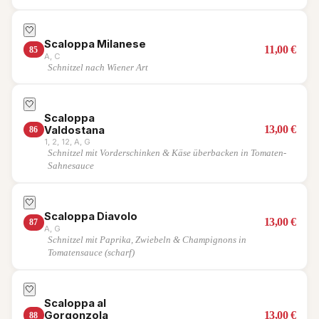
🤍
Scaloppa Milanese
11,00
€
85
A, C
Schnitzel nach Wiener Art
🤍
Scaloppa
13,00
€
Valdostana
86
1, 2, 12, A, G
Schnitzel mit Vorderschinken & Käse überbacken in Tomaten-
Sahnesauce
🤍
Scaloppa Diavolo
13,00
€
87
A, G
Schnitzel mit Paprika, Zwiebeln & Champignons in
Tomatensauce (scharf)
🤍
Scaloppa al
13,00
€
Gorgonzola
88