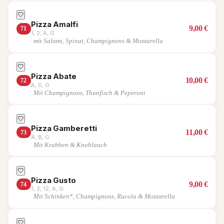
🤍
Pizza Amalfi
9,00
€
71
1, 2, A, G
mit Salami, Spinat, Champignons & Mozzarella
🤍
Pizza Abate
10,00
€
72
A, D, G
Mit Champignons, Thunfisch & Peperoni
🤍
Pizza Gamberetti
11,00
€
73
A, B, G
Mit Krabben & Knoblauch
🤍
Pizza Gusto
9,00
€
74
1, 2, 12, A, G
Mit Schinken*, Champignons, Rucola & Mozzarella
🤍