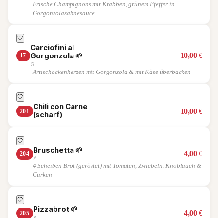
Frische Champignons mit Krabben, grünem Pfeffer in
Gorgonzolasahnesauce
🤍
Carciofini al
10,00
€
Gorgonzola
🌱
17
G
Artischockenherzen mit Gorgonzola & mit Käse überbacken
🤍
Chili con Carne
10,00
€
201
(scharf)
🤍
Bruschetta
🌱
4,00
€
204
A
4 Scheiben Brot (geröstet) mit Tomaten, Zwiebeln, Knoblauch &
Gurken
🤍
Pizzabrot
🌱
4,00
€
205
A