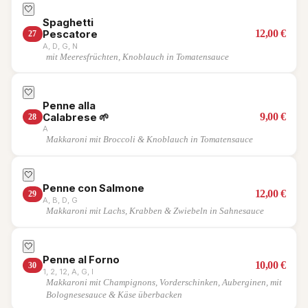
🤍
Spaghetti
12,00
€
Pescatore
27
A, D, G, N
mit Meeresfrüchten, Knoblauch in Tomatensauce
🤍
Penne alla
9,00
€
Calabrese
🌱
28
A
Makkaroni mit Broccoli & Knoblauch in Tomatensauce
🤍
Penne con Salmone
12,00
€
29
A, B, D, G
Makkaroni mit Lachs, Krabben & Zwiebeln in Sahnesauce
🤍
Penne al Forno
10,00
€
30
1, 2, 12, A, G, I
Makkaroni mit Champignons, Vorderschinken, Auberginen, mit
Bolognesesauce & Käse überbacken