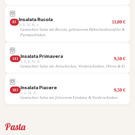
🤍
Insalata Rucola
11,00
€
83
2, 3, 12, A, J
Gemischter Salat mit Rucola, gebratenem Hähnchenbrustfilet &
Parmaschinken
🤍
Insalata Primavera
9,50
€
143
1, 2, 5, 12, G
Gemischter Salat mit Artischocken, Vorderschinken, Oliven & Ei
🤍
Insalata Piacere
9,50
€
183
1, 2, 12, G
Gemischter Salat mit frittiertem Fetakäse & Vorderschinken
Pasta