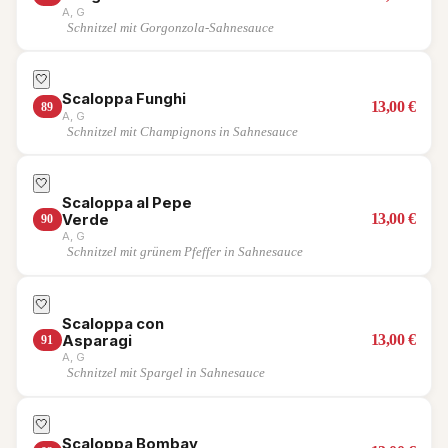
A, G
Schnitzel mit Gorgonzola-Sahnesauce
🤍
Scaloppa Funghi
13,00
€
89
A, G
Schnitzel mit Champignons in Sahnesauce
🤍
Scaloppa al Pepe
13,00
€
Verde
90
A, G
Schnitzel mit grünem Pfeffer in Sahnesauce
🤍
Scaloppa con
13,00
€
Asparagi
91
A, G
Schnitzel mit Spargel in Sahnesauce
🤍
Scaloppa Bombay