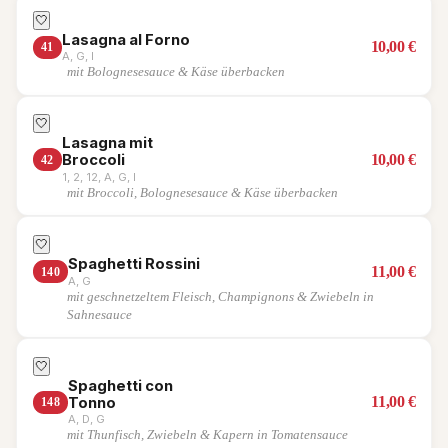
🤍
Lasagna al Forno
10,00
€
41
A, G, I
mit Bolognesesauce & Käse überbacken
🤍
Lasagna mit
10,00
€
Broccoli
42
1, 2, 12, A, G, I
mit Broccoli, Bolognesesauce & Käse überbacken
🤍
Spaghetti Rossini
11,00
€
140
A, G
mit geschnetzeltem Fleisch, Champignons & Zwiebeln in
Sahnesauce
🤍
Spaghetti con
11,00
€
Tonno
148
A, D, G
mit Thunfisch, Zwiebeln & Kapern in Tomatensauce