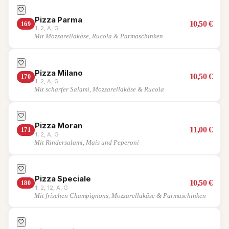
🤍
Pizza Parma
10,50
€
169
1, 2, A, G
Mit Mozzarellakäse, Rucola & Parmaschinken
🤍
Pizza Milano
10,50
€
170
1, 2, A, G
Mit scharfer Salami, Mozzarellakäse & Rucola
🤍
Pizza Moran
11,00
€
171
1, 2, A, G
Mit Rindersalami, Mais und Peperoni
🤍
Pizza Speciale
10,50
€
180
1, 2, 12, A, G
Mit frischen Champignons, Mozzarellakäse & Parmaschinken
🤍