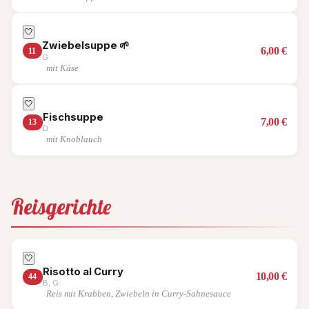
🤍
Zwiebelsuppe
🌱
6,00
€
11
G
mit Käse
🤍
Fischsuppe
7,00
€
13
D
mit Knoblauch
Reisgerichte
🤍
Risotto al Curry
10,00
€
44
B, G
Reis mit Krabben, Zwiebeln in Curry-Sahnesauce