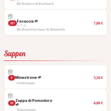
Mit Kräutern & Knoblauch
🤍
Focaccia
🌱
7,00
€
207
A, C, G
Mit Bruschetta-Sauce & Mozzarella
Suppen
🤍
Minestrone
🌱
5,50
€
9
Gemüsesuppe
🤍
Zuppa di Pomodoro
6,00
€
10
🌱
Tomatensuppe