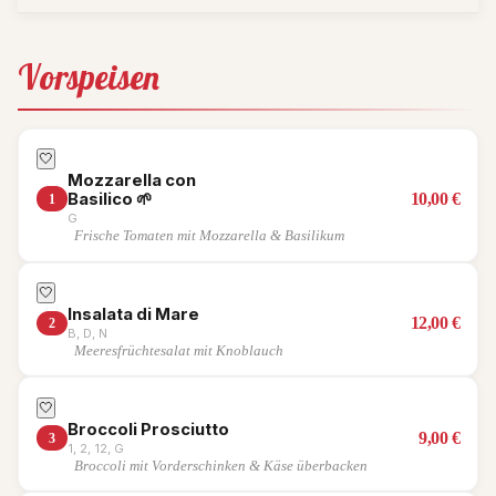
Vorspeisen
🤍
Mozzarella con
10,00
€
Basilico
🌱
1
G
Frische Tomaten mit Mozzarella & Basilikum
🤍
Insalata di Mare
12,00
€
2
B, D, N
Meeresfrüchtesalat mit Knoblauch
🤍
Broccoli Prosciutto
9,00
€
3
1, 2, 12, G
Broccoli mit Vorderschinken & Käse überbacken