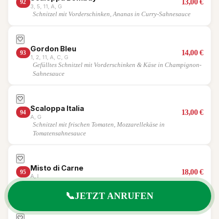
13,00
€
92
3, 5, 11, A, G
Schnitzel mit Vorderschinken, Ananas in Curry-Sahnesauce
🤍
Gordon Bleu
14,00
€
93
1, 2, 11, A, C, G
Gefülltes Schnitzel mit Vorderschinken & Käse in Champignon-
Sahnesauce
🤍
Scaloppa Italia
13,00
€
94
A, G
Schnitzel mit frischen Tomaten, Mozzarellekäse in
Tomatensahnesauce
🤍
Misto di Carne
18,00
€
95
A, I
3 verschiedene Fleischsorten vom Grill mit Kräuterbutter &
Zitrone
📞
JETZT ANRUFEN
🤍