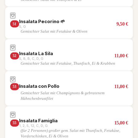
🤍
Insalata Pecorino
🌱
9,50
€
51
5, G
Gemischter Salat mit Fetakäse & Oliven
🤍
Insalata La Sila
11,00
€
52
5, 8, B, C, D, G
Gemischter Salat mit Fetakäse, Thunfisch, Ei & Krabben
🤍
Insalata con Pollo
11,00
€
53
Gemischter Salat mit Champignons & gebratenem
Hähnchenbrustfilet
🤍
Insalata Famiglia
15,00
€
55
1, 2, 5, 12, C, D, G
(für 2 Personen) großer gem. Salat mit Thunfisch, Fetakäse,
Vorderschinken, Ei & Oliven