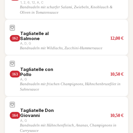
1, 2, 6, 12, A, C
Bandnudeln mit scharfer Salami, Zwiebeln, Knoblauch &
Oliven in Tomatensauce
🤍
Tagliatelle al
12,00
€
Salmone
162
A, D, G
Bandnudeln mit Wildlachs, Zucchini-Hummersauce
🤍
Tagliatelle con
10,50
€
Pollo
163
A, G
Bandnudeln mit frischen Champignons, Hähnchenbrustfilet in
Sahnesauce
🤍
Tagliatelle Don
10,50
€
Giovanni
164
A, G
Bandnudeln mit Hähnchenfleisch, Ananas, Champignons in
Currysauce