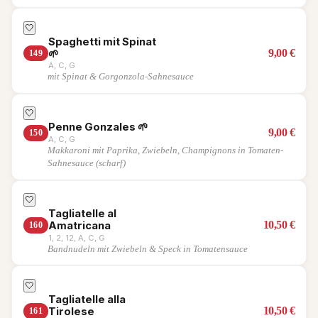
🤍
Spaghetti mit Spinat
9,00
€
🌱
149
A, C, G
mit Spinat & Gorgonzola-Sahnesauce
🤍
Penne Gonzales
🌱
9,00
€
150
A, C, G
Makkaroni mit Paprika, Zwiebeln, Champignons in Tomaten-
Sahnesauce (scharf)
🤍
Tagliatelle al
10,50
€
Amatricana
160
1, 2, 12, A, C, G
Bandnudeln mit Zwiebeln & Speck in Tomatensauce
🤍
Tagliatelle alla
10,50
€
Tirolese
161