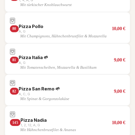
1, 4, A, G
Mit türkischer Knoblauchwurst
🤍
Pizza Pollo
10,00
€
80
A, G
Mit Champignons, Hähnchenbrustfilet & Mozzarella
🤍
Pizza Italia
🌱
9,00
€
81
A, G
Mit Tomatenscheiben, Mozzarella & Basilikum
🤍
Pizza San Remo
🌱
9,00
€
82
A, C, G
Mit Spinat & Gorgonzolakäse
🤍
Pizza Nadia
10,00
€
145
1, 2, 12, A, G
Mit Hähnchenbrustfilet & Ananas