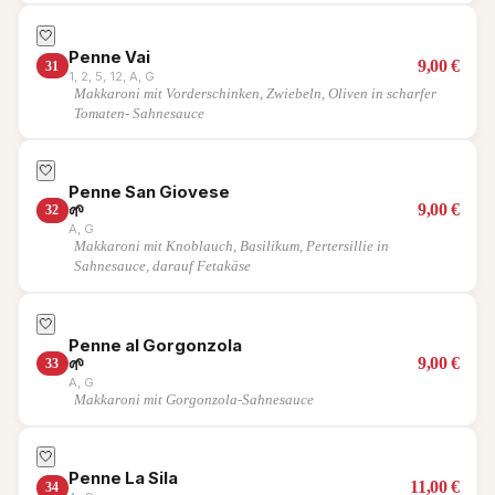
🤍
Penne Vai
9,00
€
31
1, 2, 5, 12, A, G
Makkaroni mit Vorderschinken, Zwiebeln, Oliven in scharfer
Tomaten- Sahnesauce
🤍
Penne San Giovese
9,00
€
🌱
32
A, G
Makkaroni mit Knoblauch, Basilikum, Pertersillie in
Sahnesauce, darauf Fetakäse
🤍
Penne al Gorgonzola
9,00
€
🌱
33
A, G
Makkaroni mit Gorgonzola-Sahnesauce
🤍
Penne La Sila
11,00
€
34