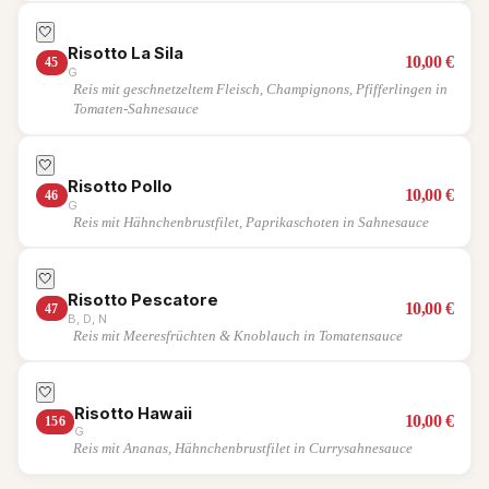
🤍
Risotto La Sila
10,00
€
45
G
Reis mit geschnetzeltem Fleisch, Champignons, Pfifferlingen in
Tomaten-Sahnesauce
🤍
Risotto Pollo
10,00
€
46
G
Reis mit Hähnchenbrustfilet, Paprikaschoten in Sahnesauce
🤍
Risotto Pescatore
10,00
€
47
B, D, N
Reis mit Meeresfrüchten & Knoblauch in Tomatensauce
🤍
Risotto Hawaii
10,00
€
156
G
Reis mit Ananas, Hähnchenbrustfilet in Currysahnesauce