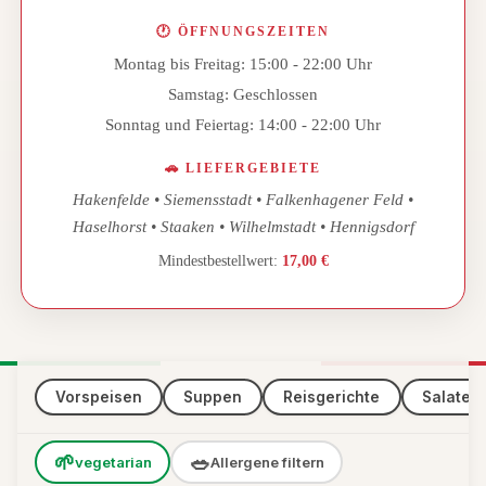
🕐
ÖFFNUNGSZEITEN
Montag bis Freitag: 15:00 - 22:00 Uhr
Samstag: Geschlossen
Sonntag und Feiertag: 14:00 - 22:00 Uhr
🚗
LIEFERGEBIETE
Hakenfelde • Siemensstadt • Falkenhagener Feld •
Haselhorst • Staaken • Wilhelmstadt • Hennigsdorf
Mindestbestellwert:
17,00
€
Vorspeisen
Suppen
Reisgerichte
Salate
🌱
🥗
vegetarian
Allergene filtern