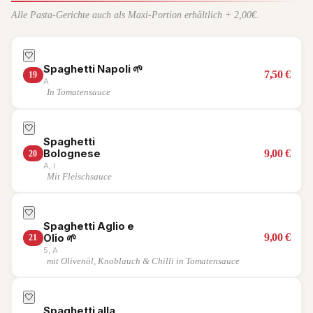
Alle Pasta-Gerichte auch als Maxi-Portion erhältlich + 2,00€.
🤍
Spaghetti Napoli
🌱
7,50
€
19
A
In Tomatensauce
🤍
Spaghetti
9,00
€
Bolognese
20
A, I
Mit Fleischsauce
🤍
Spaghetti Aglio e
9,00
€
Olio
🌱
21
5, A
mit Olivenöl, Knoblauch & Chilli in Tomatensauce
🤍
Spaghetti alla