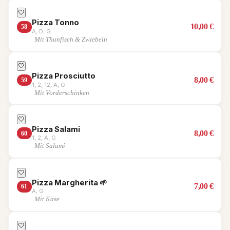
🤍
Pizza Tonno
10,00
€
58
A, D, G
Mit Thunfisch & Zwiebeln
🤍
Pizza Prosciutto
8,00
€
59
1, 2, 12, A, G
Mit Vorderschinken
🤍
Pizza Salami
8,00
€
60
1, 2, A, G
Mit Salami
🤍
Pizza Margherita
🌱
7,00
€
61
A, G
Mit Käse
🤍