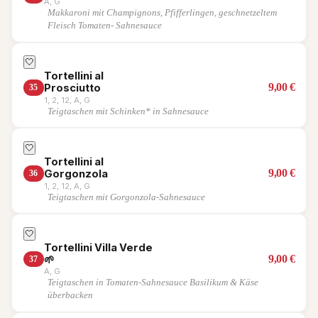
A, G
Makkaroni mit Champignons, Pfifferlingen, geschnetzeltem
Fleisch Tomaten- Sahnesauce
🤍
Tortellini al
9,00
€
Prosciutto
35
1, 2, 12, A, G
Teigtaschen mit Schinken* in Sahnesauce
🤍
Tortellini al
9,00
€
Gorgonzola
36
1, 2, 12, A, G
Teigtaschen mit Gorgonzola-Sahnesauce
🤍
Tortellini Villa Verde
9,00
€
🌱
37
A, G
Teigtaschen in Tomaten-Sahnesauce Basilikum & Käse
überbacken