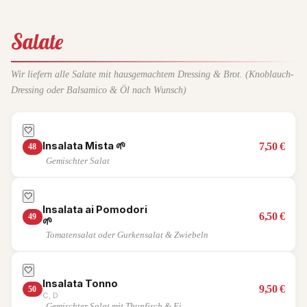
Salate
Wir liefern alle Salate mit hausgemachtem Dressing & Brot. (Knoblauch-
Dressing oder Balsamico & Öl nach Wunsch)
🤍
Insalata Mista
🌱
7,50
€
48
Gemischter Salat
🤍
Insalata ai Pomodori
6,50
€
49
🌱
Tomatensalat oder Gurkensalat & Zwiebeln
🤍
Insalata Tonno
9,50
€
50
C, D
Gemischter Salat mit Thunfisch & Ei