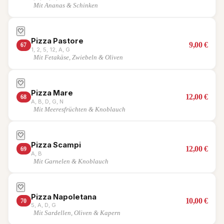
Mit Ananas & Schinken
🤍
Pizza Pastore
9,00
€
67
1, 2, 5, 12, A, G
Mit Fetakäse, Zwiebeln & Oliven
🤍
Pizza Mare
12,00
€
68
A, B, D, G, N
Mit Meeresfrüchten & Knoblauch
🤍
Pizza Scampi
12,00
€
69
A, B
Mit Garnelen & Knoblauch
🤍
Pizza Napoletana
10,00
€
70
5, A, D, G
Mit Sardellen, Oliven & Kapern