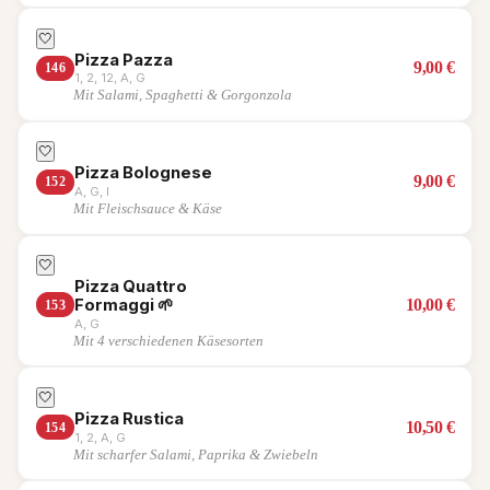
🤍
Pizza Pazza
9,00
€
146
1, 2, 12, A, G
Mit Salami, Spaghetti & Gorgonzola
🤍
Pizza Bolognese
9,00
€
152
A, G, I
Mit Fleischsauce & Käse
🤍
Pizza Quattro
10,00
€
Formaggi
🌱
153
A, G
Mit 4 verschiedenen Käsesorten
🤍
Pizza Rustica
10,50
€
154
1, 2, A, G
Mit scharfer Salami, Paprika & Zwiebeln