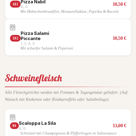
Pizza Nabil
10,50
€
181
A, G
Mit Hähnchenbrustfilet, Mozzarellakäse, Paprika & Rucola
🤍
Pizza Salami
10,50
€
Piccante
182
1, 2, A, G
Mit scharfer Salami & Peperoni
Schweinefleisch
Alle Fleischgerichte werden mit Pommes & Tagesgemüse geliefert. (Auf
Wunsch mit Kroketten oder Röstkartoffeln oder Salatbeilage).
🤍
Scaloppa La Sila
13,00
€
84
A, G
Schnitzel mit Champignons & Pfifferlingen in Sahnesauce