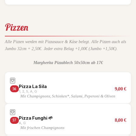
Pizzen
Alle Pizzen werden mit Pizzasauce & Käse belegt. Alle Pizzen auch als
Jumbo 32cm + 2,50€. Jeder extra Belag +1,00€ (Jumbo +1,50€).
Margherita Pizzablech 50x50cm ab 17€
🤍
Pizza La Sila
9,00
€
56
1, 2, 5, A, G
Mit Champignons, Schinken*, Salami, Peperoni & Oliven
🤍
Pizza Funghi
🌱
8,00
€
57
A, G
Mit frischen Champignons