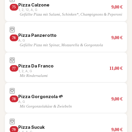
Pizza Calzone
9,00
€
75
1, 2, 12, A, G
Gefüllte Pizza mit Salami, Schinken*, Champignons & Peperoni
🤍
Pizza Panzerotto
9,00
€
76
A, G
Gefüllte Pizza mit Spinat, Mozzarella & Gorgonzola
🤍
Pizza Da Franco
11,00
€
77
1, 2, A, G
Mit Rindersalami
🤍
Pizza Gorgonzola
🌱
9,00
€
78
A, G
Mit Gorgonzolakäse & Zwiebeln
🤍
Pizza Sucuk
9,00
€
79