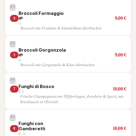
🤍
Broccoli Formaggio
9,00
€
🌱
4
G
Broccoli mit Fetakäse & Edamerkäse überbacken
🤍
Broccoli Gorgonzola
9,00
€
🌱
5
G
Broccoli mit Gorgonzola & Käse überbacken
🤍
Funghi di Bosco
10,00
€
7
1, 2
Frische Champignons mit Pfifferlingen, Zwiebeln & Speck, mit
Knoblauch in Olivenöl
🤍
Funghi con
10,00
€
Gamberetti
8
B, G